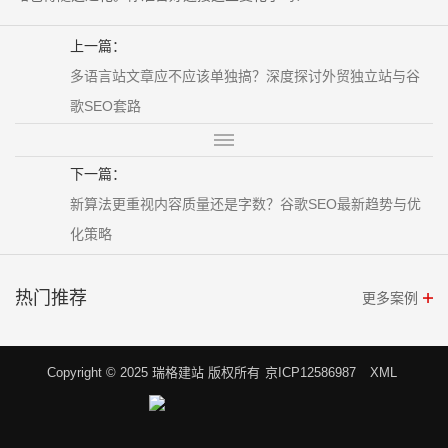
上一篇：
多语言站文章应不应该单独搞？深度探讨外贸独立站与谷
歌SEO套路
下一篇：
新算法更重视内容质量还是字数？谷歌SEO最新趋势与优
化策略
热门推荐
更多案例
Copyright © 2025 瑞格建站 版权所有
京ICP12586987
XML