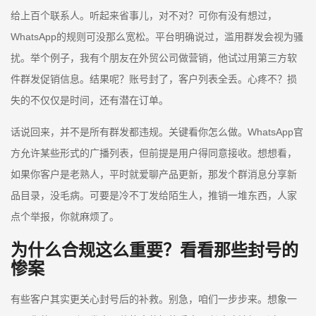
给上百个联系人。听起来省事儿，对不对？可你有没有想过，
WhatsApp的规则可没那么宽松。平台明确说过，滥用群发会视为骚
扰。举个例子，我有个朋友在外贸公司做营销，他试过用第三方软
件群发促销信息。结果呢？账号封了，客户列表全丢。心疼不？损
失的不仅仅是时间，还有潜在订单。
话说回来，并不是所有群发都违规。关键看你怎么做。WhatsApp官
方允许某些形式的广播列表，但前提是用户得同意接收。想想看，
如果你客户是老熟人，平时就爱聊产品更新，那发个群消息分享新
品目录，没毛病。可要是冷不丁发给陌生人，推销一堆东西，人家
点个举报，你就麻烦了。
为什么合规这么重要？看看那些封号的
惨案
有些客户其实更关心封号后的补救。别急，咱们一步步来。想象一