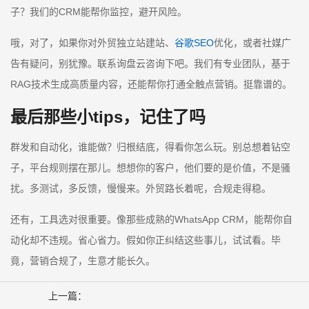
子？我们的CRM能帮你监控，避开风险。
哦，对了，如果你对外贸独立站建站、
谷歌SEO
优化，或者社媒广
告有疑问，别犹豫。联系询盘云咨询下吧。我们有专业团队，基于
RAG技术生成高质量内容，还能帮你打通全触点营销。挺靠谱的。
最后那些小tips，记住了吗
群发和自动化，谁能做？归根结底，得看你怎么玩。别总想着钻空
子，平台规则摆在那儿。想想你的客户，他们要的是价值，不是骚
扰。多测试，多反馈，慢慢来。外贸路长着呢，合规走得稳。
还有，工具选对很重要。像那些成熟的WhatsApp CRM，能帮你自
动化却不违规。省心省力。假如你正纠结这些事儿，试试看。毕
竟，营销合规了，生意才能长久。
上一篇：