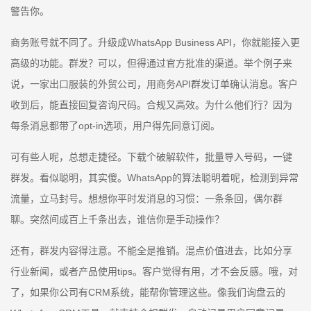
警告你。
商务账号就不同了。升级成WhatsApp Business API，你就能接入更
高级的功能。群发？可以，但得通过官方批准的渠道。举个例子来
说，一家出口服装的外贸公司，用商务API群发订单确认消息。客户
收到后，能直接回复咨询尺码。合规又高效。为什么他们行？因为
每条消息都带了opt-in选项，用户得先同意订阅。
可有些人呢，总想走捷径。下载个破解软件，批量导入号码，一键
群发。看似聪明，其实傻。WhatsApp的算法聪明着呢，检测到异常
流量，立马封号。想想你平时发消息的习惯：一条条回，偶尔群
聊。突然间成百上千条出去，谁信你是手动操作？
还有，群发内容得注意。不能全是推销。混点价值进去，比如分享
行业新闻，或者产品使用tips。客户觉得有用，才不会反感。哦，对
了，如果你公司有CRM系统，能帮你管理这些。像我们询盘云的