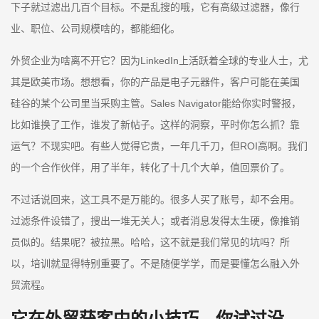
下子就过滤出几百个目标。不是乱搜的哦，它有高级过滤器，像行
业、职位、公司规模啥的，都能细化。
外贸企业为啥离不开它？因为LinkedIn上活跃着全球的专业人士，尤
其是欧美市场。想想看，你的产品是电子元器件，客户可能在美国
硅谷的某个公司里当采购主管。Sales Navigator能给你实时警报，
比如谁换了工作，谁发了新帖子。这样的洞察，平时你怎么抓？靠
运气？不现实吧。有些人觉得它贵，一年几千刀，但ROI高啊。我们
的一个合作伙伴，用了半年，转化了十几个大单，值回票价了。
不过话说回来，这工具不是万能的。很多人买了账号，却不会用。
过滤条件设错了，搜出一堆无关人；或者消息发得太生硬，像推销
员似的。结果呢？被拉黑。哈哈，这不就是我们常见的坑吗？所
以，培训就显得特别重要了。不是随便学学，而是要懂怎么融入外
贸流程。
它在外贸获客中的小技巧，你试过没